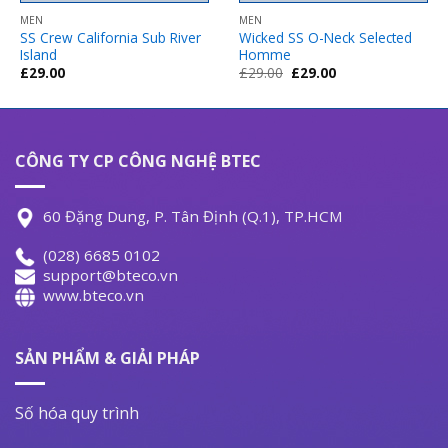
MEN
MEN
SS Crew California Sub River
Wicked SS O-Neck Selected
Island
Homme
Giá
Giá
£
29.00
£
29.00
£
29.00
gốc
hiện
là:
tại
£29.00.
là:
£29.00.
CÔNG TY CP CÔNG NGHỆ BTEC
60 Đặng Dung, P. Tân Định (Q.1), TP.HCM
(028) 6685 0102
support@bteco.vn
www.bteco.vn
SẢN PHẨM & GIẢI PHÁP
Số hóa quy trình