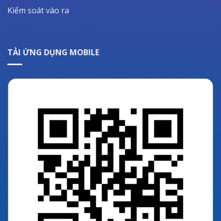
Kiểm soát vào ra
TẢI ỨNG DỤNG MOBILE