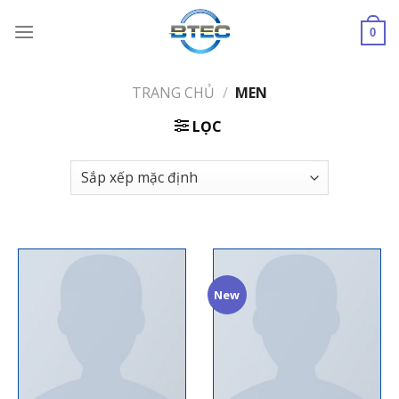
Skip
to
0
content
TRANG CHỦ
/
MEN
LỌC
New