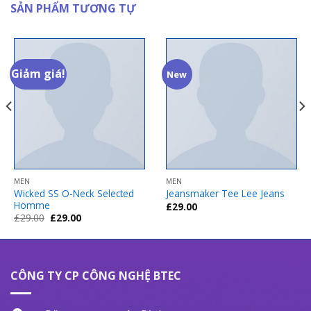
SẢN PHẨM TƯƠNG TỰ
Giảm giá!
New
MEN
MEN
Wicked SS O-Neck Selected
Jeansmaker Tee Lee Jeans
Homme
£
29.00
Giá
Giá
£
29.00
£
29.00
gốc
hiện
là:
tại
£29.00.
là:
£29.00.
CÔNG TY CP CÔNG NGHỆ BTEC