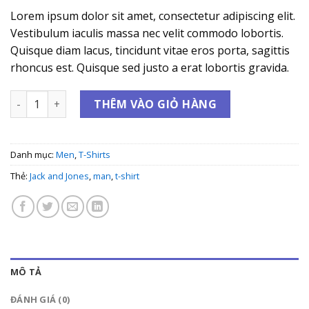
Lorem ipsum dolor sit amet, consectetur adipiscing elit.
Vestibulum iaculis massa nec velit commodo lobortis.
Quisque diam lacus, tincidunt vitae eros porta, sagittis
rhoncus est. Quisque sed justo a erat lobortis gravida.
Randal Tee Jack & Jones số lượng
THÊM VÀO GIỎ HÀNG
Danh mục:
Men
,
T-Shirts
Thẻ:
Jack and Jones
,
man
,
t-shirt
MÔ TẢ
ĐÁNH GIÁ (0)