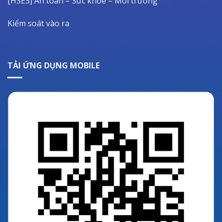
[HSES] An toàn – Sức khỏe – Môi trường
Kiểm soát vào ra
TẢI ỨNG DỤNG MOBILE