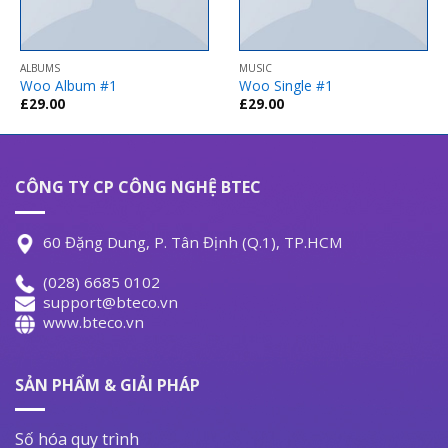
ALBUMS
MUSIC
Woo Album #1
Woo Single #1
£
29.00
£
29.00
CÔNG TY CP CÔNG NGHỆ BTEC
60 Đặng Dung, P. Tân Định (Q.1), TP.HCM
(028) 6685 0102
support@bteco.vn
www.bteco.vn
SẢN PHẨM & GIẢI PHÁP
Số hóa quy trình