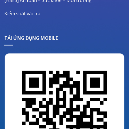
[HSES] An toàn – Sức khỏe – Môi trường
Kiểm soát vào ra
TẢI ỨNG DỤNG MOBILE