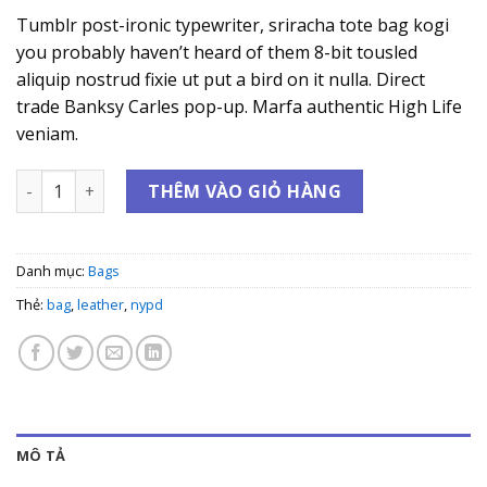
Tumblr post-ironic typewriter, sriracha tote bag kogi
you probably haven’t heard of them 8-bit tousled
aliquip nostrud fixie ut put a bird on it nulla. Direct
trade Banksy Carles pop-up. Marfa authentic High Life
veniam.
Talifa Bag , NYPD số lượng
THÊM VÀO GIỎ HÀNG
Danh mục:
Bags
Thẻ:
bag
,
leather
,
nypd
MÔ TẢ