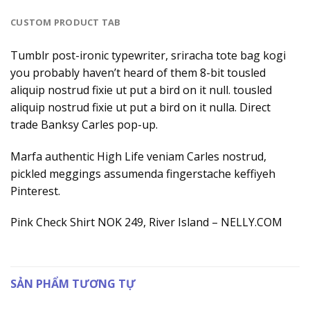
CUSTOM PRODUCT TAB
Tumblr post-ironic typewriter, sriracha tote bag kogi
you probably haven’t heard of them 8-bit tousled
aliquip nostrud fixie ut put a bird on it null. tousled
aliquip nostrud fixie ut put a bird on it nulla. Direct
trade Banksy Carles pop-up.
Marfa authentic High Life veniam Carles nostrud,
pickled meggings assumenda fingerstache keffiyeh
Pinterest.
Pink Check Shirt NOK 249, River Island – NELLY.COM
SẢN PHẨM TƯƠNG TỰ