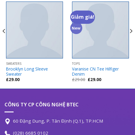
Giảm giá!
New
SWEATERS
TOPS
Brooklyn Long Sleeve
Varanise CN Tee Hilfiger
Sweater
Denim
Giá
Giá
£
29.00
£
29.00
£
29.00
gốc
hiện
là:
tại
£29.00.
là:
£29.00.
CÔNG TY CP CÔNG NGHỆ BTEC
60 Đặng Dung, P. Tân Định (Q.1), TP.HCM
(028) 6685 0102