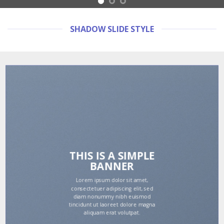
SHADOW SLIDE STYLE
THIS IS A SIMPLE
BANNER
Lorem ipsum dolor sit amet,
consectetuer adipiscing elit, sed
diam nonummy nibh euismod
tincidunt ut laoreet dolore magna
aliquam erat volutpat.