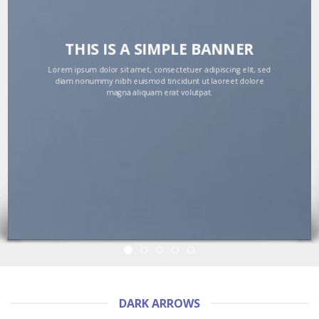
THIS IS A SIMPLE BANNER
Lorem ipsum dolor sit amet, consectetuer adipiscing elit, sed
diam nonummy nibh euismod tincidunt ut laoreet dolore
magna aliquam erat volutpat.
DARK ARROWS