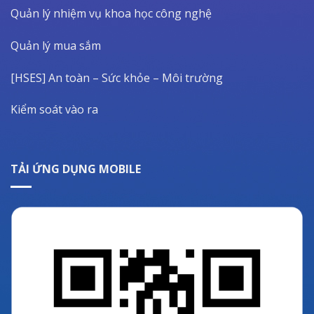
Quản lý nhiệm vụ khoa học công nghệ
Quản lý mua sắm
[HSES] An toàn – Sức khỏe – Môi trường
Kiểm soát vào ra
TẢI ỨNG DỤNG MOBILE