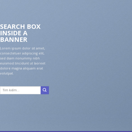
SEARCH BOX
INSIDE A
BANNER
Lorem ipsum dolor sit amet,
consectetuer adipiscing elit,
sed diam nonummy nibh
euismod tincidunt ut laoreet
dolore magna aliquam erat
volutpat.
Tìm
kiếm: