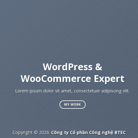
A
WordPress &
WooCommerce Expert
Lor
s
Lorem ipsum dolor sit amet, consectetuer adipiscing elit.
MY WORK
Copyright © 2026.
Công ty Cổ phần Công nghệ BTEC